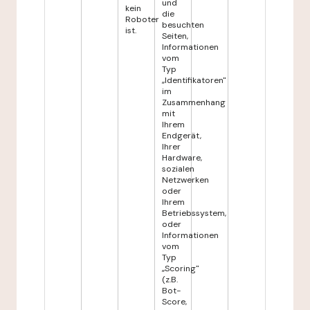
und
kein
die
Roboter
besuchten
ist.
Seiten,
Informationen
vom
Typ
„Identifikatoren"
im
Zusammenhang
mit
Ihrem
Endgerät,
Ihrer
Hardware,
sozialen
Netzwerken
oder
Ihrem
Betriebssystem,
oder
Informationen
vom
Typ
„Scoring"
(z.B.
Bot-
Score,