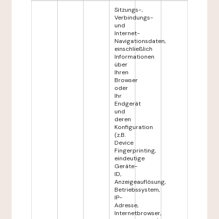
Sitzungs-,
Verbindungs-
und
Internet-
Navigationsdaten,
einschließlich
Informationen
über
Ihren
Browser
oder
Ihr
Endgerät
und
deren
Konfiguration
(z.B.
Device
Fingerprinting,
eindeutige
Geräte-
ID,
Anzeigeauflösung,
Betriebssystem,
IP-
Adresse,
Internetbrowser,