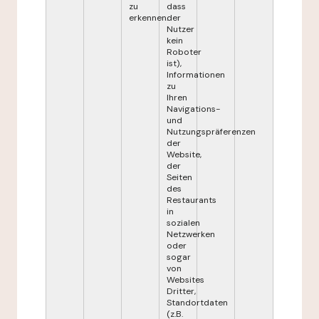
zu
dass
erkennen.
der
Nutzer
kein
Roboter
ist),
Informationen
zu
Ihren
Navigations-
und
Nutzungspräferenzen
der
Website,
der
Seiten
des
Restaurants
in
sozialen
Netzwerken
oder
sogar
von
Websites
Dritter,
Standortdaten
(z.B.