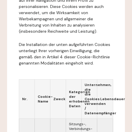
auf Ihrer Navigation und Ihrem Profil zu
personalisieren. Diese Cookies werden auch
verwendet, um die Wirksamkeit von
Werbekampagnen und allgemeiner die
Verbreitung von Inhalten zu analysieren
(insbesondere Reichweite und Leistung).
Die Installation der unten aufgeführten Cookies
unterliegt Ihrer vorherigen Einwilligung, die
gemäß den in Artikel 4 dieser Cookie-Richtlinie
genannten Modalitäten eingeholt wird.
Unternehmen,
die
Kategorien
die
Cookie-
der
Nr.
Zweck
Cookies
Lebensdauer
Name
erhobenen
verwenden
Daten
/
Datenempfänger
Sitzungs-,
Verbindungs-