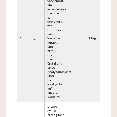
verwendet,
um
Informationen
darüber
zu
speichern,
wie
Besucher
unsere
3
_gid
Website
1 Tag
nutzen,
und
hilft
bei
der
Erstellung
eines
Analyseberichts
über
die
Navigation
auf
unserer
Website.
Dieses
System
ermöglicht