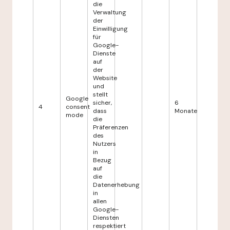
die
Verwaltung
der
Einwilligung
für
Google-
Dienste
auf
der
Website
und
stellt
Google
sicher,
6
4
consent
dass
Monate
mode
die
Präferenzen
des
Nutzers
in
Bezug
auf
die
Datenerhebung
in
allen
Google-
Diensten
respektiert