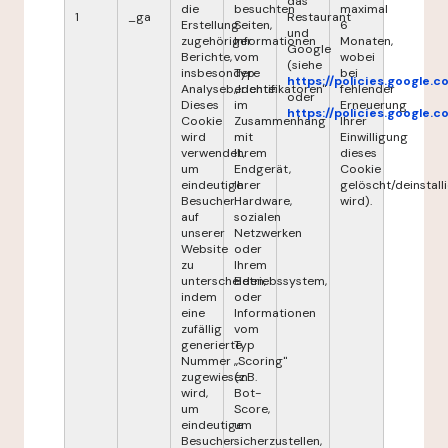
das
die
besuchten
maximal
1
_ga
Restaurant
Erstellung
Seiten,
6
und
zugehöriger
Informationen
Monaten,
Google
Berichte,
vom
wobei
(siehe
insbesondere
Typ
bei
https://policies.google.
Analyseberichte.
„Identifikatoren"
fehlender
oder
Dieses
im
Erneuerung
https://policies.google.
Cookie
Zusammenhang
Ihrer
wird
mit
Einwilligung
verwendet,
Ihrem
dieses
um
Endgerät,
Cookie
eindeutige
Ihrer
gelöscht/deinstalli
Besucher
Hardware,
wird).
auf
sozialen
unserer
Netzwerken
Website
oder
zu
Ihrem
unterscheiden,
Betriebssystem,
indem
oder
eine
Informationen
zufällig
vom
generierte
Typ
Nummer
„Scoring"
zugewiesen
(z.B.
wird,
Bot-
um
Score,
eindeutige
um
Besucher
sicherzustellen,