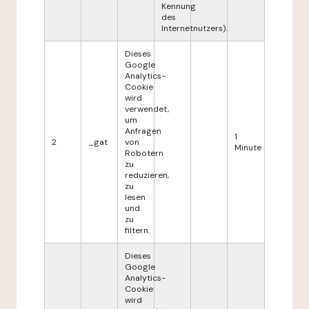
Kennung
des
Internetnutzers).
Dieses
Google
Analytics-
Cookie
wird
verwendet,
um
Anfragen
1
2
_gat
von
Minute
Robotern
zu
reduzieren,
zu
lesen
und
zu
filtern.
Dieses
Google
Analytics-
Cookie
wird