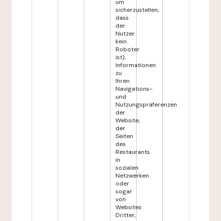
um
sicherzustellen,
dass
der
Nutzer
kein
Roboter
ist),
Informationen
zu
Ihren
Navigations-
und
Nutzungspräferenzen
der
Website,
der
Seiten
des
Restaurants
in
sozialen
Netzwerken
oder
sogar
von
Websites
Dritter,