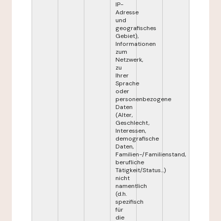
IP-
Adresse
und
geografisches
Gebiet),
Informationen
zum
Netzwerk,
zu
Ihrer
Sprache
oder
personenbezogene
Daten
(Alter,
Geschlecht,
Interessen,
demografische
Daten,
Familien-/Familienstand,
berufliche
Tätigkeit/Status...)
nicht
namentlich
(d.h.
spezifisch
für
die