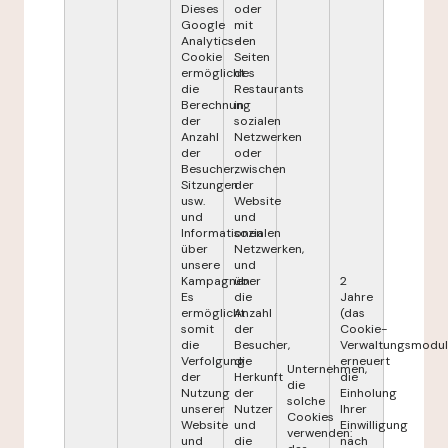
Dieses
oder
Google
mit
Analytics-
den
Cookie
Seiten
ermöglicht
des
die
Restaurants
Berechnung
in
der
sozialen
Anzahl
Netzwerken
der
oder
Besucher,
zwischen
Sitzungen
der
usw.
Website
und
und
Informationen
sozialen
über
Netzwerken,
unsere
und
Kampagnen.
über
2
Es
die
Jahre
ermöglicht
Anzahl
(das
somit
der
Cookie-
die
Besucher,
Verwaltungsmodul
Verfolgung
die
erneuert
Unternehmen,
der
Herkunft
die
die
Nutzung
der
Einholung
solche
unserer
Nutzer
Ihrer
Cookies
Website
und
Einwilligung
verwenden:
und
die
nach