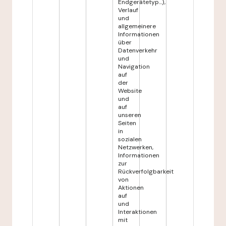
Endgerätetyp...),
Verlauf
und
allgemeinere
Informationen
über
Datenverkehr
und
Navigation
auf
der
Website
und
auf
unseren
Seiten
in
sozialen
Netzwerken,
Informationen
zur
Rückverfolgbarkeit
von
Aktionen
auf
und
Interaktionen
mit