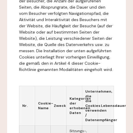
der Besucher, die Anzahl der aufgerufenen
Seiten, die Absprungrate, die Dauer und den
vom Besucher verfolgten Navigationspfad, die
Aktivität und Interaktivität des Besuchers mit
der Website, die Häufigkeit der Besuche (auf der
Website oder auf bestimmten Seiten der
Website), die Leistung verschiedener Seiten der
Website, die Quelle des Datenverkehrs usw. zu
messen. Die Installation der unten aufgeführten
Cookies unterliegt Ihrer vorherigen Einwilligung,
die gemäß den in Artikel 4 dieser Cookie-
Richtlinie genannten Modalitäten eingeholt wird.
Unternehmen,
die
Kategorien
die
Cookie-
der
Nr.
Zweck
Cookies
Lebensdauer
Name
erhobenen
verwenden
Daten
/
Datenempfänger
Sitzungs-,