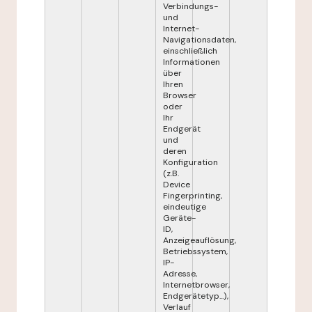
Verbindungs-
und
Internet-
Navigationsdaten,
einschließlich
Informationen
über
Ihren
Browser
oder
Ihr
Endgerät
und
deren
Konfiguration
(z.B.
Device
Fingerprinting,
eindeutige
Geräte-
ID,
Anzeigeauflösung,
Betriebssystem,
IP-
Adresse,
Internetbrowser,
Endgerätetyp...),
Verlauf