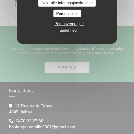
Søndag
Nekt alle informasjonskapsler
12:00 - 13:00
18:00 - 21:00
•
Personaliser
Tjenester
Personvernregler
undefined
Hold deg oppdatert
*
Ved å abonnere på vårt nyhetsbrev samtykker du til å motta personlig
kommunikasjon og markedsføringstilbud på e-post fra oss.
ABONNER
Kontakt oss
17 Rue de la Fagne
((åpner i et nytt vindu))
4845 Jalhay
0470 22 27 88
boulanger.camille2907@gmail.com