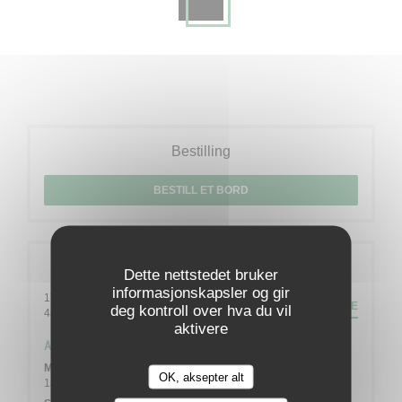
Bestilling
BESTILL ET BORD
Generell informasjon
Dette nettstedet bruker
informasjonskapsler og gir
17 Rue de la Fagne
VEIBESKRIVELSE
deg kontroll over hva du vil
((åpner i et nytt vindu))
4845 Jalhay
aktivere
Åpningstider
Man
-
Lor
OK, aksepter alt
18:00 - 21:00