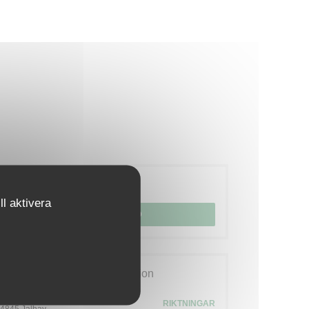
Bokning
l aktivera
BOKA ETT BORD
Allmän information
17 Rue de la Fagne
RIKTNINGAR
((öppnas i ett nytt fönster))