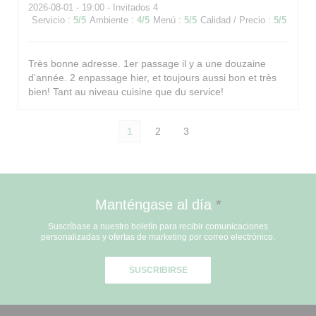
2026-08-01
- 19:00 - Invitados 4
Servicio
:
5
/5
Ambiente
:
4
/5
Menú
:
5
/5
Calidad / Precio
:
5
/5
Très bonne adresse. 1er passage il y a une douzaine
d'année. 2 enpassage hier, et toujours aussi bon et très
bien! Tant au niveau cuisine que du service!
1
2
3
Manténgase al día
*
Suscríbase a nuestro boletín para recibir comunicaciones
personalizadas y ofertas de marketing por correo electrónico.
SUSCRIBIRSE