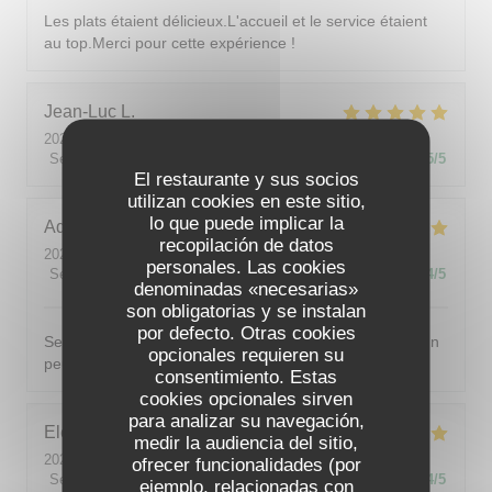
Les plats étaient délicieux.L'accueil et le service étaient
au top.Merci pour cette expérience !
Jean-Luc
L
2026-08-09
- 19:00 - Invitados 2
Servicio
:
5
/5
Ambiente
:
5
/5
Menú
:
5
/5
Calidad / Precio
:
5
/5
El restaurante y sus socios
utilizan cookies en este sitio,
lo que puede implicar la
Adeline
S
recopilación de datos
2026-08-07
- 19:00 - Invitados 2
personales. Las cookies
Servicio
:
5
/5
Ambiente
:
5
/5
Menú
:
5
/5
Calidad / Precio
:
4
/5
denominadas «necesarias»
son obligatorias y se instalan
por defecto. Otras cookies
Service excellent. Menu 3 services délicieux, même si un
opcionales requieren su
peu trop salé pour moi. Je recommande grandement !
consentimiento. Estas
cookies opcionales sirven
para analizar su navegación,
Eleonore
T
medir la audiencia del sitio,
2026-08-06
- 18:45 - Invitados 5
ofrecer funcionalidades (por
Servicio
:
5
/5
Ambiente
:
4
/5
Menú
:
5
/5
Calidad / Precio
:
4
/5
ejemplo, relacionadas con