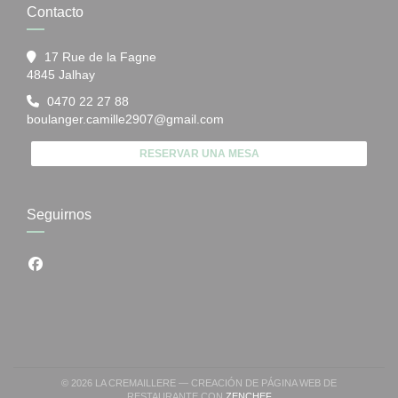
Contacto
17 Rue de la Fagne
((abre en una nueva ventana))
4845 Jalhay
0470 22 27 88
boulanger.camille2907@gmail.com
RESERVAR UNA MESA
Seguirnos
Facebook ((abre en una nueva ventana))
© 2026 LA CREMAILLERE — CREACIÓN DE PÁGINA WEB DE
((ABRE EN UNA NUEVA VEN
RESTAURANTE CON
ZENCHEF