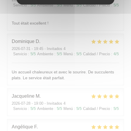
Servicio
:
5
/5
Ambiente
:
5
/5
Menú
:
5
/5
Calidad / Precio
:
5
/5
Tout était excellent !
Dominique
D
2026-07-31
- 19:45 - Invitados 4
Servicio
:
5
/5
Ambiente
:
5
/5
Menú
:
5
/5
Calidad / Precio
:
4
/5
Un accueil chaleureux et avec le sourire. De succulents
plats. Le service était parfait.
Jacqueline
M
2026-07-28
- 19:00 - Invitados 4
Servicio
:
5
/5
Ambiente
:
5
/5
Menú
:
5
/5
Calidad / Precio
:
5
/5
Angélique
F