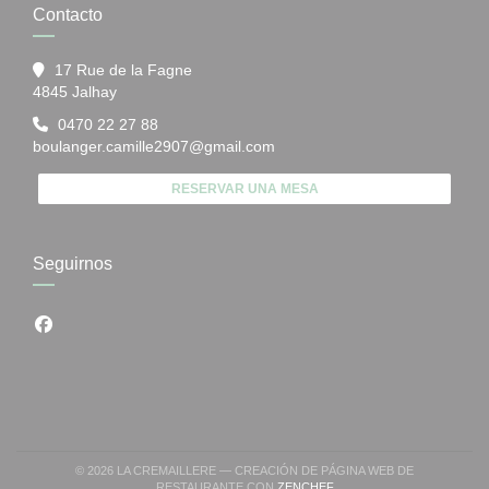
Contacto
17 Rue de la Fagne
((abre en una nueva ventana))
4845 Jalhay
0470 22 27 88
boulanger.camille2907@gmail.com
RESERVAR UNA MESA
Seguirnos
Facebook ((abre en una nueva ventana))
© 2026 LA CREMAILLERE — CREACIÓN DE PÁGINA WEB DE
((ABRE EN UNA NUEVA VEN
RESTAURANTE CON
ZENCHEF