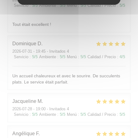
Servicio
:
5
/5
Ambiente
:
5
/5
Menú
:
5
/5
Calidad / Precio
:
5
/5
Tout était excellent !
Dominique
D
2026-07-31
- 19:45 - Invitados 4
Servicio
:
5
/5
Ambiente
:
5
/5
Menú
:
5
/5
Calidad / Precio
:
4
/5
Un accueil chaleureux et avec le sourire. De succulents
plats. Le service était parfait.
Jacqueline
M
2026-07-28
- 19:00 - Invitados 4
Servicio
:
5
/5
Ambiente
:
5
/5
Menú
:
5
/5
Calidad / Precio
:
5
/5
Angélique
F