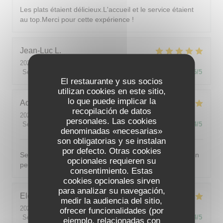
Les plats étaient délicieux.L'accueil et le service étaient
au top.Merci pour cette expérience !
Jean-Luc
L
2026-08-09
- 19:00 - Invitados 2
Servicio
:
5
/5
Ambiente
:
5
/5
Menú
:
5
/5
Calidad / Precio
:
5
/5
El restaurante y sus socios
utilizan cookies en este sitio,
lo que puede implicar la
Adeline
S
recopilación de datos
2026-08-07
- 19:00 - Invitados 2
personales. Las cookies
Servicio
:
5
/5
Ambiente
:
5
/5
Menú
:
5
/5
Calidad / Precio
:
4
/5
denominadas «necesarias»
son obligatorias y se instalan
por defecto. Otras cookies
Service excellent. Menu 3 services délicieux, même si un
opcionales requieren su
peu trop salé pour moi. Je recommande grandement !
consentimiento. Estas
cookies opcionales sirven
para analizar su navegación,
Eleonore
T
medir la audiencia del sitio,
2026-08-06
- 18:45 - Invitados 5
ofrecer funcionalidades (por
Servicio
:
5
/5
Ambiente
:
4
/5
Menú
:
5
/5
Calidad / Precio
:
4
/5
ejemplo, relacionadas con