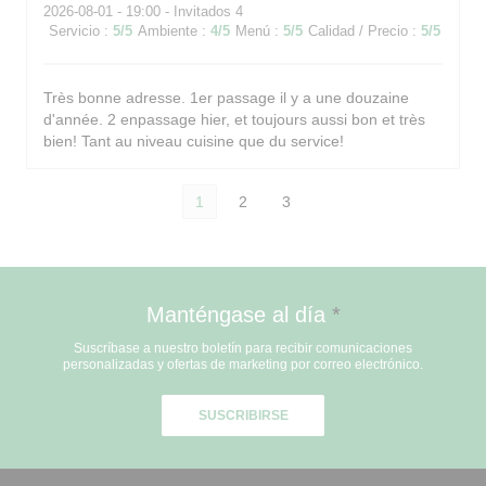
2026-08-01
- 19:00 - Invitados 4
Servicio
:
5
/5
Ambiente
:
4
/5
Menú
:
5
/5
Calidad / Precio
:
5
/5
Très bonne adresse. 1er passage il y a une douzaine
d'année. 2 enpassage hier, et toujours aussi bon et très
bien! Tant au niveau cuisine que du service!
1
2
3
Manténgase al día
*
Suscríbase a nuestro boletín para recibir comunicaciones
personalizadas y ofertas de marketing por correo electrónico.
SUSCRIBIRSE