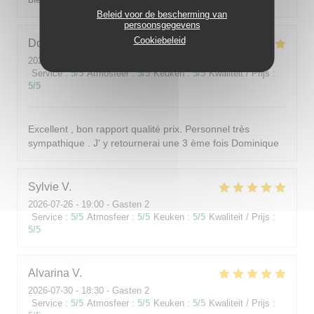
Beleid voor de bescherming van
persoonsgegevens
Cookiebeleid
Dominique
F
2026-08-01
- 19:00 - Gasten 4
Service
:
5
/5
Atmosfeer
:
5
/5
Keuken
:
5
/5
Kwaliteit / Prijs
:
5
/5
Excellent , bon rapport qualité prix. Personnel très
sympathique . J' y retournerai une 3 ème fois Dominique
Sylvie
V
2026-07-26
- 19:00 - Gasten 2
Service
:
5
/5
Atmosfeer
:
5
/5
Keuken
:
5
/5
Kwaliteit / Prijs
:
5
/5
Alvarina
V
2026-07-30
- 18:30 - Gasten 2
Service
:
5
/5
Atmosfeer
:
5
/5
Keuken
:
5
/5
Kwaliteit / Prijs
: