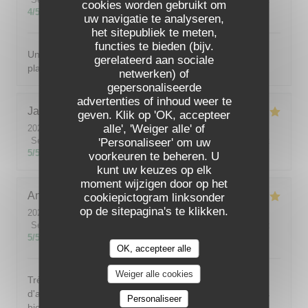
cookies worden gebruikt om
4
/5
uw navigatie te analyseren,
het sitepubliek te meten,
functies te bieden (bijv.
Un accueil chaleureux et avec le sourire. De succulents
gerelateerd aan sociale
plats. Le service était parfait.
netwerken) of
gepersonaliseerde
advertenties of inhoud weer te
Jacqueline
M
geven. Klik op 'OK, accepteer
alle', 'Weiger alle' of
2026-07-28
- 19:00 - Gasten 4
Service
:
5
/5
Atmosfeer
:
5
/5
Keuken
:
5
/5
Kwaliteit / Prijs
:
'Personaliseer' om uw
5
/5
voorkeuren te beheren. U
kunt uw keuzes op elk
moment wijzigen door op het
Angélique
F
cookiepictogram linksonder
op de sitepagina's te klikken.
2026-08-01
- 19:00 - Gasten 4
Service
:
5
/5
Atmosfeer
:
4
/5
Keuken
:
5
/5
Kwaliteit / Prijs
:
5
/5
OK, accepteer alle
Weiger alle cookies
Très bonne adresse. 1er passage il y a une douzaine
d'année. 2 enpassage hier, et toujours aussi bon et très
Personaliseer
bien! Tant au niveau cuisine que du service!