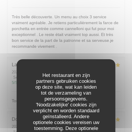
Très belle découverte. Un menu au choix 3 service
vraiment agréable. Je retiens particulièrement la farce de
porchetta en entrée comme cannelloni qui fut pour moi
exceptionnel . Le reste était vraiment top aussi. Et très
bon service de la part de la patronne et sa serveuse.je
recommande vivement .
Laurence
P
2026-08-03
- 19:45 - Gasten 3
Het restaurant en zijn
Service
:
5
/5
Atmosfeer
:
5
/5
Keuken
:
5
/5
Kwaliteit / Prijs
:
partners gebruiken cookies
5
/5
op deze site, wat kan leiden
tot de verzameling van
persoonsgegevens.
Tout était excellent !
'Noodzakelijke' cookies zijn
verplicht en worden standaard
geïnstalleerd. Andere
Dominique
D
optionele cookies vereisen uw
2026-07-31
- 19:45 - Gasten 4
toestemming. Deze optionele
Service
:
5
/5
Atmosfeer
:
5
/5
Keuken
:
5
/5
Kwaliteit / Prijs
: