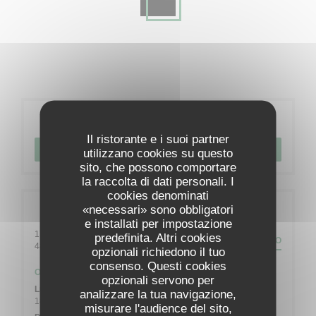
Prenotazione
Il ristorante e i suoi partner
PRENOTA
utilizzano cookies su questo
sito, che possono comportare
la raccolta di dati personali. I
cookies denominati
«necessari» sono obbligatori
Informazioni pratiche
e installati per impostazione
17 Rue de la Fagne
predefinita. Altri cookies
PERCORSO
((apre una nuova finestra))
4845 Jalhay
opzionali richiedono il tuo
consenso. Questi cookies
Orari
opzionali servono per
Lun
-
Sab
analizzare la tua navigazione,
18:00 - 21:00
misurare l'audience del sito,