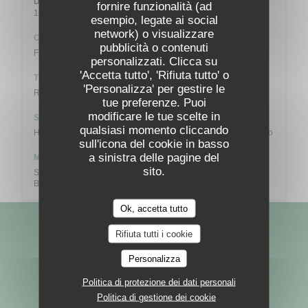
Domenica
fornire funzionalità (ad
12:00 - 13:00
18:00 - 21:00
•
esempio, legate ai social
network) o visualizzare
Cucina
pubblicità o contenuti
Family Kitchen, Cucina Creativa, Terroir, Locale, Birreria
personalizzati. Clicca su
'Accetta tutto', 'Rifiuta tutto' o
Tipologia
'Personalizza' per gestire le
Restaurant Français – Bistrot - Terrasse
tue preferenze. Puoi
modificare le tue scelte in
Servizi
qualsiasi momento cliccando
Hotel-Restaurant, Seminari e banchetti, Sala banchetti, Terrazzo
sull'icona del cookie in basso
a sinistra delle pagine del
Metodo di pagamento
sito.
Senza contatto, Contactless Payment, Eurocard / Mastercard,
Bancontact / Mister Cash, Contanti, Maestro, Visa
Ok, accetta tutto
Rimani informato
*
Rifiuta tutti i cookie
Iscriversi alla nostra newsletter per ricevere comunicazioni
Personalizza
personalizzate e offerte di marketing via e-mail.
Politica di protezione dei dati personali
Politica di gestione dei cookie
ABBONATI