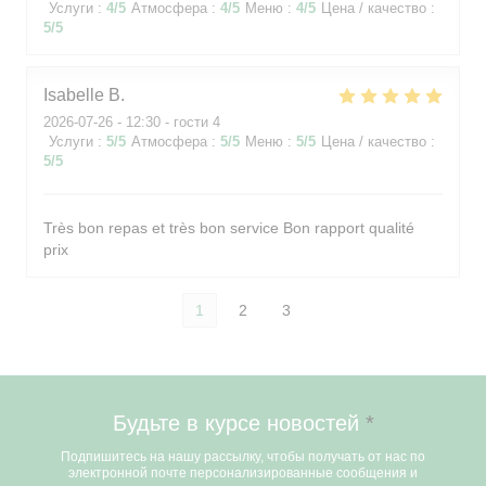
Услуги
:
4
/5
Атмосфера
:
4
/5
Меню
:
4
/5
Цена / качество
:
5
/5
Isabelle
B
2026-07-26
- 12:30 - гости 4
Услуги
:
5
/5
Атмосфера
:
5
/5
Меню
:
5
/5
Цена / качество
:
5
/5
Très bon repas et très bon service Bon rapport qualité
prix
1
2
3
Будьте в курсе новостей
*
Подпишитесь на нашу рассылку, чтобы получать от нас по
электронной почте персонализированные сообщения и