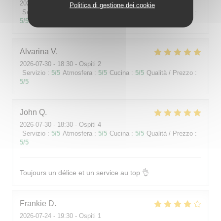
2026-07-26
- 19:00 - Ospiti 2
Politica di gestione dei cookie
Servizio
:
5
/5
Atmosfera
:
5
/5
Cucina
:
5
/5
Qualità / Prezzo
:
5
/5
Alvarina
V
2026-07-30
- 18:30 - Ospiti 2
Servizio
:
5
/5
Atmosfera
:
5
/5
Cucina
:
5
/5
Qualità / Prezzo
:
5
/5
John
Q
2026-07-30
- 18:30 - Ospiti 4
Servizio
:
5
/5
Atmosfera
:
5
/5
Cucina
:
5
/5
Qualità / Prezzo
:
5
/5
Toujours un délice et un service au top 👌
Frankie
D
2026-07-24
- 19:30 - Ospiti 1