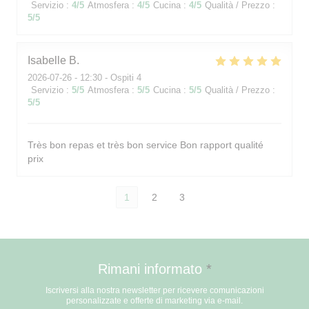
Servizio
:
4
/5
Atmosfera
:
4
/5
Cucina
:
4
/5
Qualità / Prezzo
:
5
/5
Isabelle
B
2026-07-26
- 12:30 - Ospiti 4
Servizio
:
5
/5
Atmosfera
:
5
/5
Cucina
:
5
/5
Qualità / Prezzo
:
5
/5
Très bon repas et très bon service Bon rapport qualité
prix
1
2
3
Rimani informato
*
Iscriversi alla nostra newsletter per ricevere comunicazioni
personalizzate e offerte di marketing via e-mail.