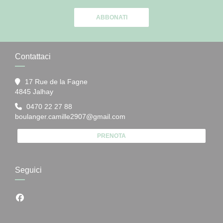
ABBONATI
Contattaci
17 Rue de la Fagne
((apre una nuova finestra))
4845 Jalhay
0470 22 27 88
boulanger.camille2907@gmail.com
PRENOTA
Seguici
Facebook ((apre una nuova finestra))