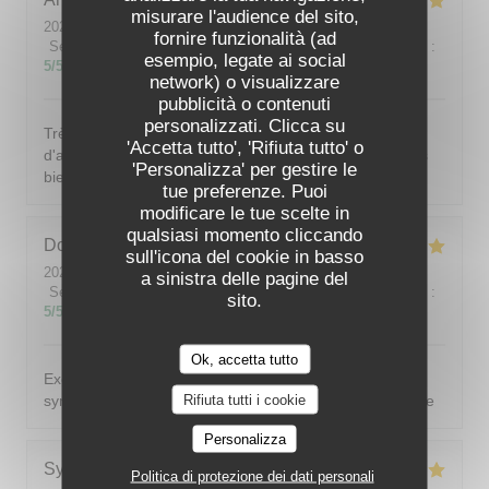
misurare l'audience del sito,
2026-08-01
- 19:00 - Ospiti 4
fornire funzionalità (ad
Servizio
:
5
/5
Atmosfera
:
4
/5
Cucina
:
5
/5
Qualità / Prezzo
:
esempio, legate ai social
5
/5
network) o visualizzare
pubblicità o contenuti
personalizzati. Clicca su
Très bonne adresse. 1er passage il y a une douzaine
'Accetta tutto', 'Rifiuta tutto' o
d'année. 2 enpassage hier, et toujours aussi bon et très
'Personalizza' per gestire le
bien! Tant au niveau cuisine que du service!
tue preferenze. Puoi
modificare le tue scelte in
qualsiasi momento cliccando
Dominique
F
sull'icona del cookie in basso
2026-08-01
- 19:00 - Ospiti 4
a sinistra delle pagine del
Servizio
:
5
/5
Atmosfera
:
5
/5
Cucina
:
5
/5
Qualità / Prezzo
:
sito.
5
/5
Ok, accetta tutto
Excellent , bon rapport qualité prix. Personnel très
Rifiuta tutti i cookie
sympathique . J' y retournerai une 3 ème fois Dominique
Personalizza
Sylvie
V
Politica di protezione dei dati personali