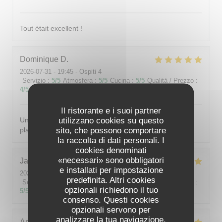
Tout était excellent !
Dominique
D
2026-07-31
- 19:45 - Ospiti 4
Servizio
:
5
/5
Atmosfera
:
5
/5
Cucina
:
5
/5
Qualità / Prezzo
:
4
/5
Il ristorante e i suoi partner
utilizzano cookies su questo
Un accueil chaleureux et avec le sourire. De succulents
sito, che possono comportare
plats. Le service était parfait.
la raccolta di dati personali. I
cookies denominati
«necessari» sono obbligatori
Jacqueline
M
e installati per impostazione
2026-07-28
- 19:00 - Ospiti 4
predefinita. Altri cookies
Servizio
:
5
/5
Atmosfera
:
5
/5
Cucina
:
5
/5
Qualità / Prezzo
:
opzionali richiedono il tuo
5
/5
consenso. Questi cookies
opzionali servono per
analizzare la tua navigazione,
Angélique
F