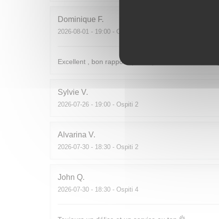
Dominique
F
2026-08-01
- 19:00 - Ospiti 4
Excellent , bon rapport qualité prix. Personnel très
Sylvie
V
2026-07-26
- 19:00 - Ospiti 2
Alvarina
V
2026-07-30
- 18:30 - Ospiti 2
John
Q
2026-07-30
- 18:30 - Ospiti 4