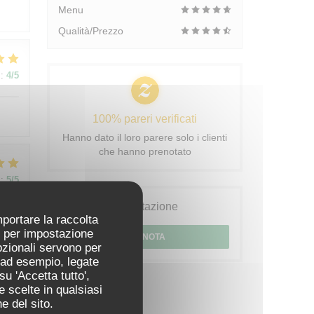
Menu
Qualità/Prezzo
:
4
/5
100% pareri verificati
Hanno dato il loro parere solo i clienti
che hanno prenotato
:
5
/5
Prenotazione
mportare la raccolta
ti per impostazione
PRENOTA
:
5
/5
pzionali servono per
 (ad esempio, legate
u 'Accetta tutto',
u
e scelte in qualsiasi
e del sito.