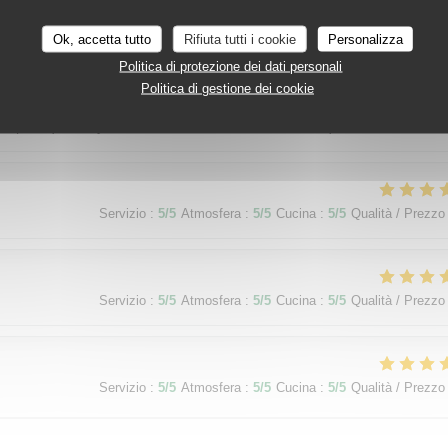
Ok, accetta tutto
Rifiuta tutti i cookie
Personalizza
Servizio
:
5
/5
Atmosfera
:
5
/5
Cucina
:
5
/5
Qualità / Prezzo
Politica di protezione dei dati personali
Politica di gestione dei cookie
 sympathique . J' y retournerai une 3 ème fois Dominique
Servizio
:
5
/5
Atmosfera
:
5
/5
Cucina
:
5
/5
Qualità / Prezzo
Servizio
:
5
/5
Atmosfera
:
5
/5
Cucina
:
5
/5
Qualità / Prezzo
Servizio
:
5
/5
Atmosfera
:
5
/5
Cucina
:
5
/5
Qualità / Prezzo