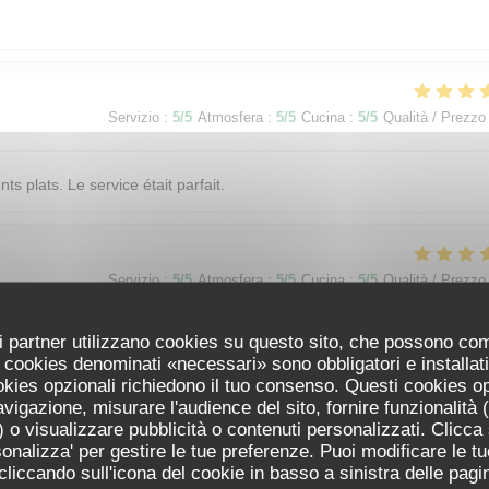
Servizio
:
5
/5
Atmosfera
:
5
/5
Cucina
:
5
/5
Qualità / Prezzo
s plats. Le service était parfait.
Servizio
:
5
/5
Atmosfera
:
5
/5
Cucina
:
5
/5
Qualità / Prezzo
uoi partner utilizzano cookies su questo sito, che possono co
 I cookies denominati «necessari» sono obbligatori e installa
Servizio
:
5
/5
Atmosfera
:
4
/5
Cucina
:
5
/5
Qualità / Prezzo
cookies opzionali richiedono il tuo consenso. Questi cookies o
avigazione, misurare l'audience del sito, fornire funzionalità
 o visualizzare pubblicità o contenuti personalizzati. Clicca s
 d'année. 2 enpassage hier, et toujours aussi bon et très bien! Tant a
ersonalizza' per gestire le tue preferenze. Puoi modificare le tu
iccando sull'icona del cookie in basso a sinistra delle pagin