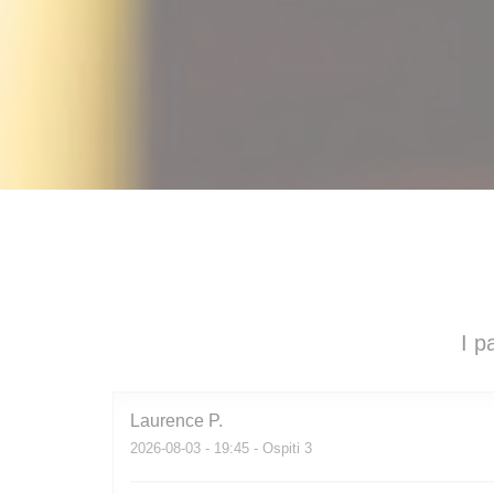
I p
Laurence
P
2026-08-03
- 19:45 - Ospiti 3