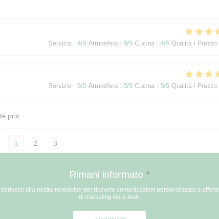
Servizio
:
4
/5
Atmosfera
:
4
/5
Cucina
:
4
/5
Qualità / Prezzo
Servizio
:
5
/5
Atmosfera
:
5
/5
Cucina
:
5
/5
Qualità / Prezzo
té prix
1
2
3
Rimani informato
*
Iscriversi alla nostra newsletter per ricevere comunicazioni personalizzate e offerte
di marketing via e-mail.