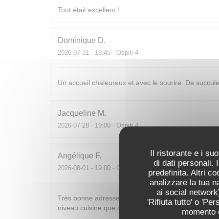
Tout était excellent !
Dominique
D
2026-07-31
- 19:45 - Ospiti 4
Un accueil chaleureux et avec le sourire. De succulent
Jacqueline
M
2026-07-28
- 19:00 - Ospiti 4
Il ristorante e i s
Angélique
F
di dati personali.
2026-08-01
- 19:00 - Ospiti 4
predefinita. Altri 
analizzare la tua n
ai social network)
Très bonne adresse. 1er passage il y a une douzaine
'Rifiuta tutto' o 'P
niveau cuisine que du service!
momento cl