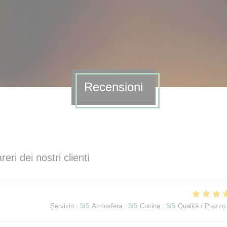
Recensioni
areri dei nostri clienti
Servizio
:
5
/5
Atmosfera
:
5
/5
Cucina
:
5
/5
Qualità / Prezzo