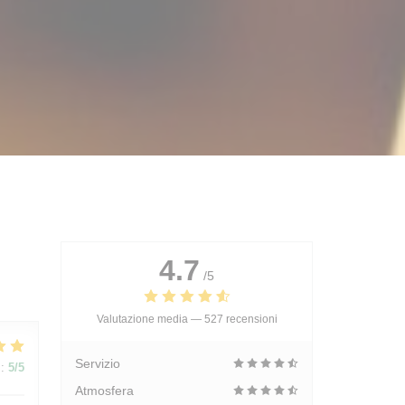
4.7
/5
Valutazione media —
527 recensioni
Servizio
:
5
/5
Atmosfera