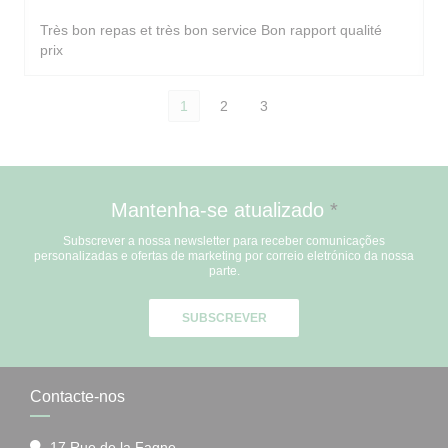
Très bon repas et très bon service Bon rapport qualité
prix
1
2
3
Mantenha-se atualizado
*
Subscrever a nossa newsletter para receber comunicações
personalizadas e ofertas de marketing por correio eletrónico da nossa
parte.
SUBSCREVER
Contacte-nos
17 Rue de la Fagne