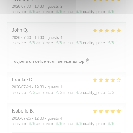
2026-07-30
- 18:30 - guests 2
service
:
5
/5
ambience
:
5
/5
menu
:
5
/5
quality_price
:
5
/5
John
Q
2026-07-30
- 18:30 - guests 4
service
:
5
/5
ambience
:
5
/5
menu
:
5
/5
quality_price
:
5
/5
Toujours un délice et un service au top 👌
Frankie
D
2026-07-24
- 19:30 - guests 1
service
:
4
/5
ambience
:
4
/5
menu
:
4
/5
quality_price
:
5
/5
Isabelle
B
2026-07-26
- 12:30 - guests 4
service
:
5
/5
ambience
:
5
/5
menu
:
5
/5
quality_price
:
5
/5