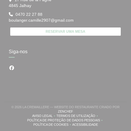
((abre numa nova janela))
4845 Jalhay
0470 22 27 88
boulanger.camille2907@gmail.com
RESERVAR UMA MESA
Siga-nos
Facebook ((abre numa nova janela))
© 2026 LA CREMAILLERE — WEBSITE DO RESTAURANTE CRIADO POR
((ABRE NUMA NOVA JANELA))
ZENCHEF
AVISO LEGAL
TERMOS DE UTILIZAÇÃO
((ABRE NUMA NOVA JANELA))
((ABRE NUMA NOVA JANELA))
POLÍTICA DE PROTEÇÃO DE DADOS PESSOAIS
((ABRE NUMA NOVA JANELA))
POLÍTICA DE COOKIES
ACESSIBILIDADE
((ABRE NUMA NOVA JANELA))
((ABRE NUMA NOVA JANELA))