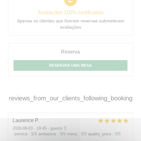
Avaliações 100% certificadas
Apenas os clientes que fizeram reservas submeteram
avaliações
Reserva
RESERVAR UMA MESA
reviews_from_our_clients_following_booking
Laurence
P
2026-08-03
- 19:45 - guests 3
service
:
5
/5
ambience
:
5
/5
menu
:
5
/5
quality_price
:
5
/5