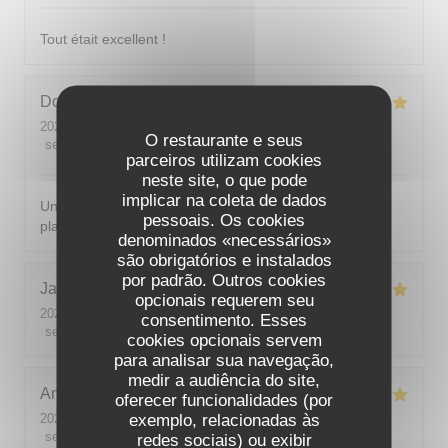
Tout était excellent !
Dominique
D
2026-07-31
- 19:45 - guests 4
O restaurante e seus
service
:
5
/5
ambience
:
5
/5
menu
:
5
/5
quality_price
:
4
/5
parceiros utilizam cookies
neste site, o que pode
implicar na coleta de dados
Un accueil chaleureux et avec le sourire. De succulents
pessoais. Os cookies
plats. Le service était parfait.
denominados «necessários»
são obrigatórios e instalados
por padrão. Outros cookies
Jacqueline
M
opcionais requerem seu
2026-07-28
- 19:00 - guests 4
consentimento. Esses
service
:
5
/5
ambience
:
5
/5
menu
:
5
/5
quality_price
:
5
/5
cookies opcionais servem
para analisar sua navegação,
medir a audiência do site,
Angélique
F
oferecer funcionalidades (por
exemplo, relacionadas às
2026-08-01
- 19:00 - guests 4
service
:
5
/5
ambience
:
4
/5
menu
:
5
/5
quality_price
:
5
/5
redes sociais) ou exibir