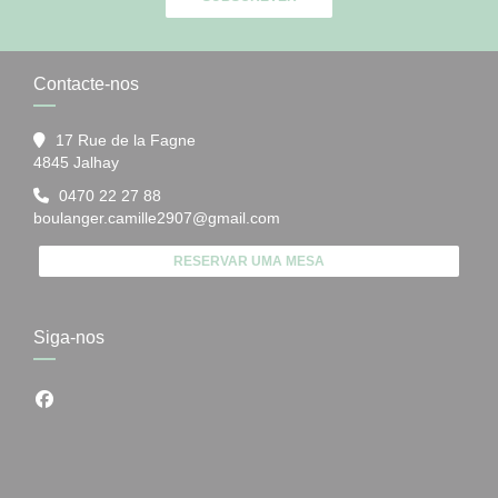
Contacte-nos
17 Rue de la Fagne
((abre numa nova janela))
4845 Jalhay
0470 22 27 88
boulanger.camille2907@gmail.com
RESERVAR UMA MESA
Siga-nos
Facebook ((abre numa nova janela))