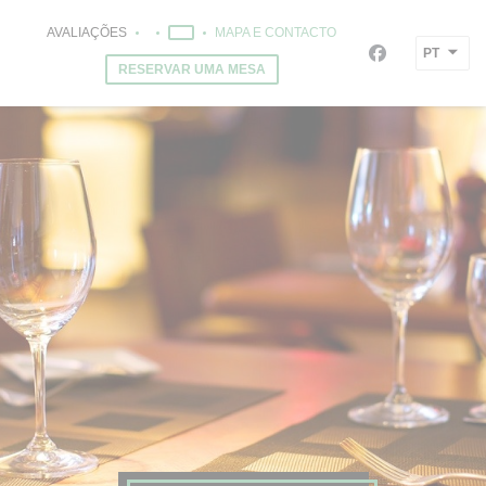
Painel de Gerenciamento de Cookies
AVALIAÇÕES
MAPA E CONTACTO
((ABRE NUMA NOVA JANELA))
((ABRE NUMA NOVA JANELA))
PT
Facebook ((ab
RESERVAR UMA MESA