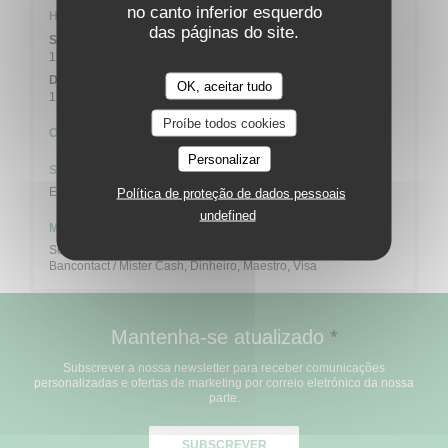
no canto inferior esquerdo
Horário de abertura
das páginas do site.
Seg
-
Sab
18:00 - 21:00
Domingo
OK, aceitar tudo
12:00 - 13:00
18:00 - 21:00
•
Proíbe todos cookies
Culinária
Personalizar
Serviços
Esplanada
Política de proteção de dados pessoais
undefined
Métodos de pagamento
Sem contato, Pagamento sem contato, Eurocard/Mastercard,
Bancontact / Mister Cash, Dinheiro, Maestro, Visa
Mantenha-se atualizado
*
Subscrever a nossa newsletter para receber comunicações
personalizadas e ofertas de marketing por correio eletrónico da nossa
parte.
SUBSCREVER