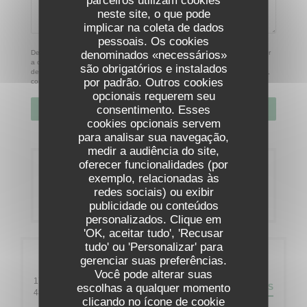
neste site, o que pode
implicar na coleta de dados
pessoais. Os cookies
denominados «necessários»
De acordo com a legislação de proteção de dados, tem o direito de se opor
a comunicações de marketing. Pode registar-se na Lista Robinson através
são obrigatórios e instalados
de
robinson.pt
. Para mais informações sobre o tratamento dos seus dados,
por padrão. Outros cookies
consulte a nossa
política de privacidade
.
opcionais requerem seu
consentimento. Esses
cookies opcionais servem
para analisar sua navegação,
medir a audiência do site,
oferecer funcionalidades (por
Reserva
exemplo, relacionadas às
redes sociais) ou exibir
RESERVAR UMA MESA
publicidade ou conteúdos
personalizados. Clique em
'OK, aceitar tudo', 'Recusar
tudo' ou 'Personalizar' para
Informações gerais
gerenciar suas preferências.
Você pode alterar suas
17 Rue de la Fagne
escolhas a qualquer momento
DIREÇÕES
((abre numa nova janela))
4845 Jalhay
clicando no ícone de cookie