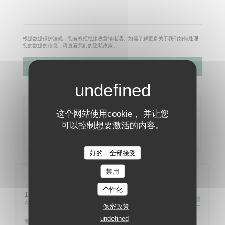
根据数据保护法规，您有权拒绝接收营销电话。如需了解更多关于我们如何处理
您的数据的信息，请查看我们的
隐私政策
。
预订
这个网站使用cookie， 并让您
可以控制想要激活的内容。
预订餐位
好的，全部接受
禁用
一般信息
个性化
17 Rue de la Fagne
路线
((在新窗口中打开))
4845 Jalhay
保密政策
undefined
营业时间