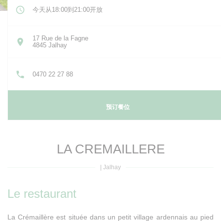
今天从18:00到21:00开放
17 Rue de la Fagne
((在新窗口中打开))
4845 Jalhay
0470 22 27 88
预订餐位
LA CREMAILLERE
|
Jalhay
Le restaurant
La Crémaillère est située dans un petit village ardennais au pied