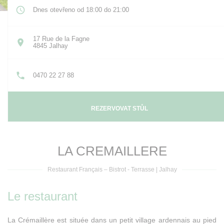
Dnes otevřeno od 18:00 do 21:00
17 Rue de la Fagne
((otevře se v novém okně))
4845 Jalhay
0470 22 27 88
REZERVOVAT STŮL
LA CREMAILLERE
Restaurant Français – Bistrot - Terrasse
|
Jalhay
Le restaurant
La Crémaillère est située dans un petit village ardennais au pied