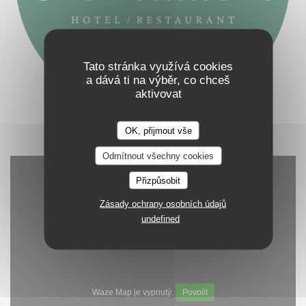
Tato stránka využívá cookies
a dává ti na výběr, co chceš
aktivovat
OK, přijmout vše
Odmítnout všechny cookies
Přizpůsobit
Zásady ochrany osobních údajů
undefined
Waze Map je vypnutý.
Povolit