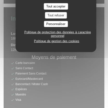
Tout accepter
Tout refuser
Infos pratiques
Personnaliser
Horaires
Politique de protection des données à caractère
Lun
-
Sam
personnel
18h00 - 21h00
Politique de gestion des cookies
Dimanche
12h00 - 13h00
18h00 - 21h00
•
Moyens de paiement
Carte bancaire
Sans Contact
Paiement Sans Contact
Eurocard/Mastercard
Bancontact / Mister Cash
Espèces
Maestro
Visa