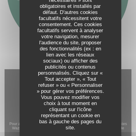
nécessaires » sont
obligatoires et installés par
défaut. D'autres cookies
facultatifs nécessitent votre
consentement. Ces cookies
facultatifs servent à analyser
votre navigation, mesurer
l'audience du site, proposer
des fonctionnalités (ex : en
lien avec les réseaux
sociaux) ou afficher des
publicités ou contenus
personnalisés. Cliquez sur «
Tout accepter », « Tout
refuser » ou « Personnaliser
» pour gérer vos préférences.
Vous pouvez modifier vos
choix à tout moment en
cliquant sur l'icône
représentant un cookie en
bas à gauche des pages du
Pour afficher la carte interactive Waze, vous devez accepter les cookies
site.
Waze Map (Google). Ces cookies peuvent collecter des données de
navigation et de localisation.
Autoriser