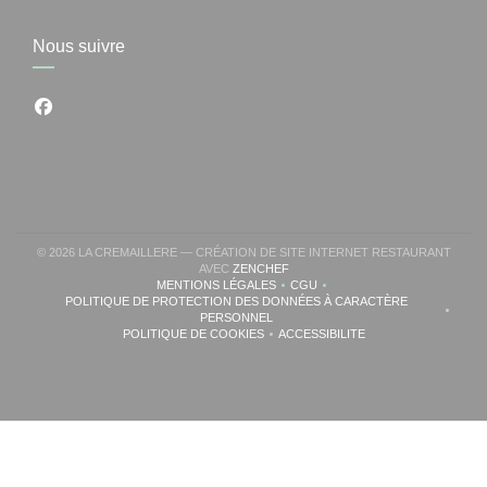
Nous suivre
Facebook ((ouvre une nouvelle fenêtre))
© 2026 LA CREMAILLERE — CRÉATION DE SITE INTERNET RESTAURANT
((OUVRE UNE NOUVELLE FENÊTRE
AVEC
ZENCHEF
MENTIONS LÉGALES
CGU
((OUVRE UNE NOUVELLE FENÊTRE))
((OUVRE UNE NOUVELLE FENÊ
POLITIQUE DE PROTECTION DES DONNÉES À CARACTÈRE
((OUVRE UNE NOUVELLE FENÊTRE))
PERSONNEL
POLITIQUE DE COOKIES
ACCESSIBILITE
((OUVRE UNE NOUVELLE FENÊTRE))
((OUVRE UNE NOUVELLE FE