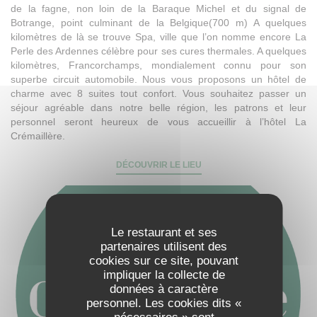
de la fagne, non loin de la Baraque Michel et du signal de
Botrange, point culminant de la Belgique(700 m) A quelques
kilomètres de là se trouve Spa, ville que l’on nomme encore La
Perle des Ardennes célèbre pour ses cures thermales. A quelques
kilomètres, Francorchamps, mondialement connu pour son
superbe circuit automobile. Nous vous proposons un hôtel de
charme avec 8 suites tout confort. Vous souhaitez passer un
séjour agréable dans notre belle région, les patrons et leur
personnel seront heureux de vous accueillir à l’hôtel La
Crémaillère.
DÉCOUVRIR LE LIEU
Le restaurant et ses
partenaires utilisent des
cookies sur ce site, pouvant
impliquer la collecte de
données à caractère
personnel. Les cookies dits «