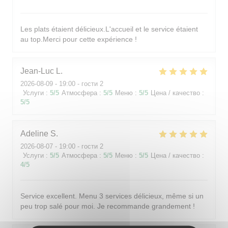
Les plats étaient délicieux.L'accueil et le service étaient
au top.Merci pour cette expérience !
Jean-Luc
L
2026-08-09
- 19:00 - гости 2
Услуги
:
5
/5
Атмосфера
:
5
/5
Меню
:
5
/5
Цена / качество
:
5
/5
Adeline
S
2026-08-07
- 19:00 - гости 2
Услуги
:
5
/5
Атмосфера
:
5
/5
Меню
:
5
/5
Цена / качество
:
4
/5
Service excellent. Menu 3 services délicieux, même si un
peu trop salé pour moi. Je recommande grandement !