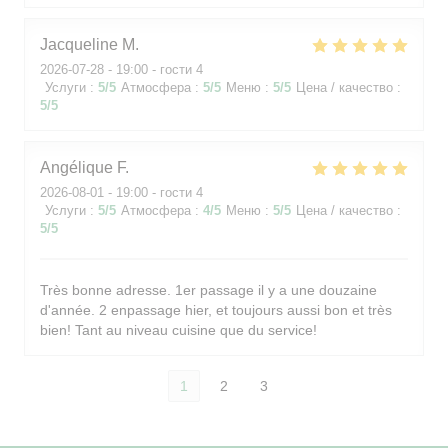
Jacqueline
M
2026-07-28
- 19:00 - гости 4
Услуги
:
5
/5
Атмосфера
:
5
/5
Меню
:
5
/5
Цена / качество
:
5
/5
Angélique
F
2026-08-01
- 19:00 - гости 4
Услуги
:
5
/5
Атмосфера
:
4
/5
Меню
:
5
/5
Цена / качество
:
5
/5
Très bonne adresse. 1er passage il y a une douzaine
d'année. 2 enpassage hier, et toujours aussi bon et très
bien! Tant au niveau cuisine que du service!
1
2
3