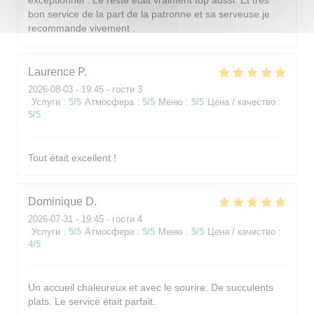
exceptionnel . Le reste était vraiment top aussi. Et très
bon service de la part de la patronne et sa serveuse.je
recommande vivement .
Laurence
P
2026-08-03
- 19:45 - гости 3
Услуги
:
5
/5
Атмосфера
:
5
/5
Меню
:
5
/5
Цена / качество
:
5
/5
Tout était excellent !
Dominique
D
2026-07-31
- 19:45 - гости 4
Услуги
:
5
/5
Атмосфера
:
5
/5
Меню
:
5
/5
Цена / качество
:
4
/5
Un accueil chaleureux et avec le sourire. De succulents
plats. Le service était parfait.