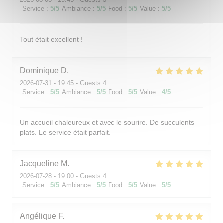
Service
:
5
/5
Ambiance
:
5
/5
Food
:
5
/5
Value
:
5
/5
Tout était excellent !
Dominique
D
2026-07-31
- 19:45 - Guests 4
Service
:
5
/5
Ambiance
:
5
/5
Food
:
5
/5
Value
:
4
/5
Un accueil chaleureux et avec le sourire. De succulents
plats. Le service était parfait.
Jacqueline
M
2026-07-28
- 19:00 - Guests 4
Service
:
5
/5
Ambiance
:
5
/5
Food
:
5
/5
Value
:
5
/5
Angélique
F