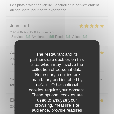
Les plats étaient délicieux.L'accueil et le service étaient
au top.Merci pour cette expérience !
Jean-Luc
L
2026-08-09
- 19:00 - Guests 2
Service
:
5
/5
Ambiance
:
5
/5
Food
:
5
/5
Value
:
5
/5
Adeline
S
The restaurant and its
partners use cookies on this
2026-08-07
- 19:00 - Guests 2
Service
:
5
/5
Ambiance
:
5
/5
Food
:
5
/5
Value
:
4
/5
site, which may involve the
collection of personal data.
'Necessary' cookies are
Service excellent. Menu 3 services délicieux, même si un
mandatory and installed by
peu trop salé pour moi. Je recommande grandement !
default. Other optional
cookies require your consent.
These optional cookies are
used to analyze your
Eleonore
T
browsing, measure site
2026-08-06
- 18:45 - Guests 5
audience, provide features
Service
:
5
/5
Ambiance
:
4
/5
Food
:
5
/5
Value
:
4
/5