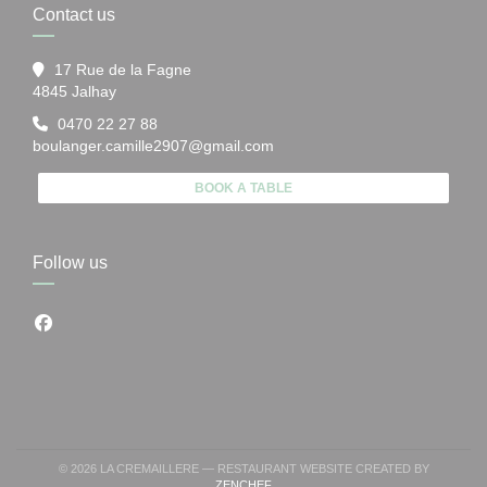
Contact us
17 Rue de la Fagne
((opens in a new window))
4845 Jalhay
0470 22 27 88
boulanger.camille2907@gmail.com
BOOK A TABLE
Follow us
Facebook ((opens in a new window))
© 2026 LA CREMAILLERE — RESTAURANT WEBSITE CREATED BY
((OPENS IN A NEW WINDOW))
ZENCHEF