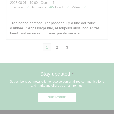
2026-08-01
- 19:00 - Guests 4
Service
:
5
/5
Ambiance
:
4
/5
Food
:
5
/5
Value
:
5
/5
Très bonne adresse. 1er passage il y a une douzaine
d'année. 2 enpassage hier, et toujours aussi bon et très
bien! Tant au niveau cuisine que du service!
1
2
3
Stay updated
*
Subscribe to our newsletter to receive personalized communications
and marketing offers by email from us.
SUBSCRIBE