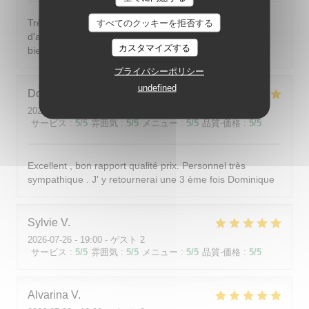
Très bonne adresse. 1er passage il y a une douzaine
すべてのクッキーを拒否する
d'année. 2 enpassage hier, et toujours aussi bon et très
カスタマイズする
bien! Tant au niveau cuisine que du service!
プライバシーポリシー
undefined
Dominique
F
2026-08-01
- 19:00 - ゲスト 4
サービス
:
5
/5
雰囲気
:
5
/5
メニュー
:
5
/5
品質-価格
:
5
/5
Excellent , bon rapport qualité prix. Personnel très
sympathique . J' y retournerai une 3 ème fois Dominique
Sylvie
V
2026-07-26
- 19:00 - ゲスト 2
サービス
:
5
/5
雰囲気
:
5
/5
メニュー
:
5
/5
品質-価格
:
5
/5
Alvarina
V