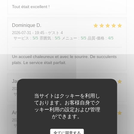
Tout était excellent !
Dominique
D
2026-07-31
- 19:45 - ゲスト 4
サービス
:
5
/5
雰囲気
:
5
/5
メニュー
:
5
/5
品質-価格
:
4
/5
Un accueil chaleureux et avec le sourire. De succulents
plats. Le service était parfait.
Jacqueline
M
2026-07-28
- 19:00 - ゲスト 4
サービス
:
5
/5
雰囲気
:
5
/5
メニュー
:
5
/5
品質-価格
:
5
/5
当サイトはクッキーを利用し
ております。お客様自身でク
ッキー利用の設定および管理
Angélique
F
ができます。
2026-08-01
- 19:00 - ゲスト 4
サービス
:
5
/5
雰囲気
:
4
/5
メニュー
:
5
/5
品質-価格
:
5
/5
全てに同意する