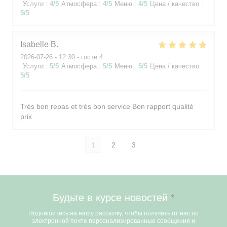
Услуги
:
4
/5
Атмосфера
:
4
/5
Меню
:
4
/5
Цена / качество
:
5
/5
Isabelle
B
2026-07-26
- 12:30 - гости 4
Услуги
:
5
/5
Атмосфера
:
5
/5
Меню
:
5
/5
Цена / качество
:
5
/5
Très bon repas et très bon service Bon rapport qualité
prix
1
2
3
Будьте в курсе новостей
*
Подпишитесь на нашу рассылку, чтобы получать от нас по
электронной почте персонализированные сообщения и