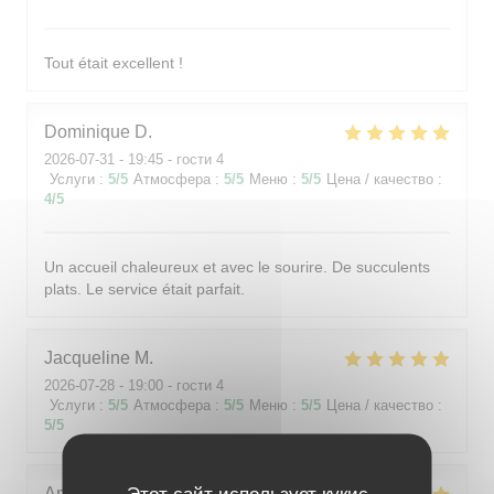
Tout était excellent !
Dominique
D
2026-07-31
- 19:45 - гости 4
Услуги
:
5
/5
Атмосфера
:
5
/5
Меню
:
5
/5
Цена / качество
:
4
/5
Un accueil chaleureux et avec le sourire. De succulents
plats. Le service était parfait.
Jacqueline
M
2026-07-28
- 19:00 - гости 4
Услуги
:
5
/5
Атмосфера
:
5
/5
Меню
:
5
/5
Цена / качество
:
5
/5
Этот сайт использует кукис
Angélique
F