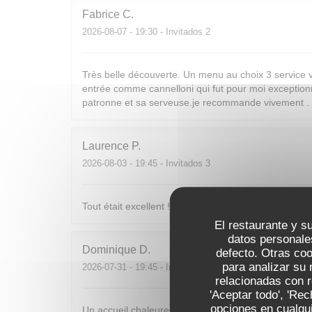
Fabrice
C
2026-08-07
- 19:30 - Invitados 2
Très belle découverte. Un menu au choix 3 service v
entrée comme cannelloni qui fut pour moi exceptionnel
patronne et sa serveuse.je recommande vivement .
Laurence
P
2026-08-03
- 19:45 - Invitados 3
Tout était excellent !
El restaurante y su
datos personale
Dominique
D
defecto. Otras co
para analizar su 
2026-07-31
- 19:45 - Invitados 4
relacionadas con r
'Aceptar todo', 'Re
opciones en cualqui
Un accueil chaleureux et avec le sourire. De succulent