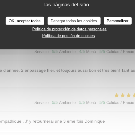
las páginas del sitio.
OK, aceptar todas
Denegar todas las cookies
Personalizar
Servicio
:
5
/5
Ambiente
:
5
/5
Menú
:
5
/5
Calidad / Precio
Política de protección de datos personales
Política de gestión de cookies
Servicio
:
5
/5
Ambiente
:
4
/5
Menú
:
5
/5
Calidad / Precio
 d'année. 2 enpassage hier, et toujours aussi bon et très bien! Tant a
Servicio
:
5
/5
Ambiente
:
5
/5
Menú
:
5
/5
Calidad / Precio
 sympathique . J' y retournerai une 3 ème fois Dominique