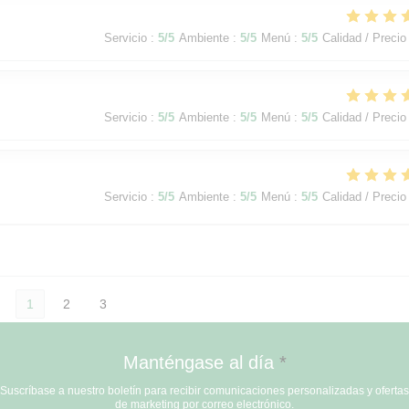
Servicio
:
5
/5
Ambiente
:
5
/5
Menú
:
5
/5
Calidad / Precio
Servicio
:
5
/5
Ambiente
:
5
/5
Menú
:
5
/5
Calidad / Precio
Servicio
:
5
/5
Ambiente
:
5
/5
Menú
:
5
/5
Calidad / Precio
1
2
3
Manténgase al día
*
Suscríbase a nuestro boletín para recibir comunicaciones personalizadas y ofertas
de marketing por correo electrónico.